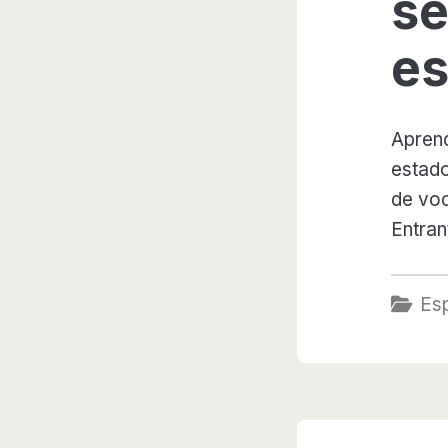
se
es
Aprend
estado
de voc
Entran
Es