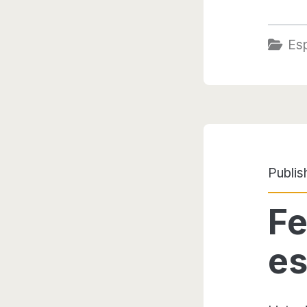
Es
Publis
Fe
es