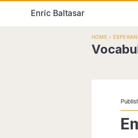
Enric Baltasar
HOME
›
ESPERAN
Vocabul
Publis
Em