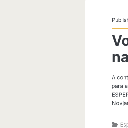
Publi
Vo
na
A cont
para a
ESPER
Novja
Es