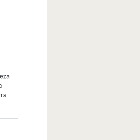
leza
o
rra