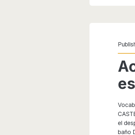
Publis
Ac
es
Vocabu
CASTE
el desp
baño D