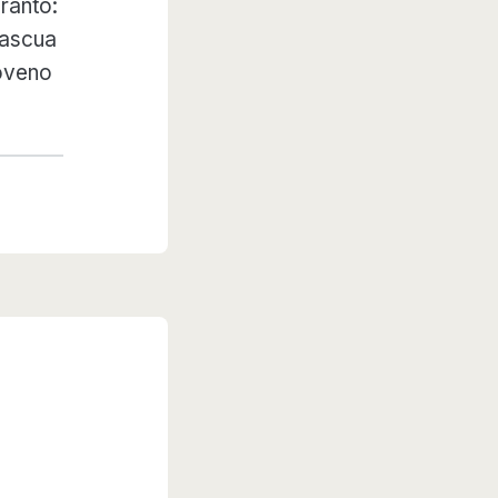
ranto:
ascua
oveno