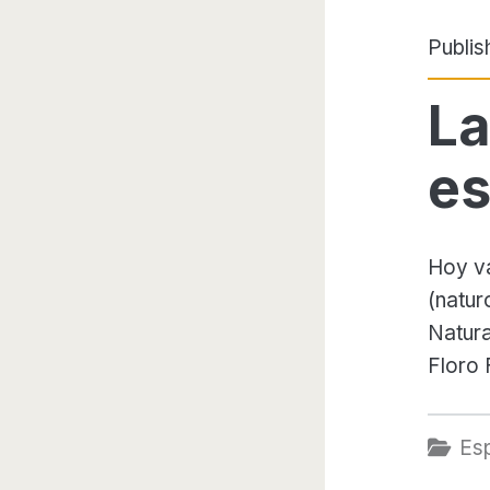
Publis
La
es
Hoy va
(natu
Natura
Floro 
Es