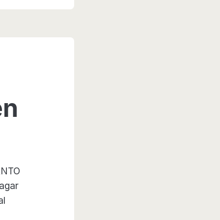
en
RANTO
agar
al