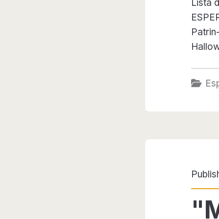
Lista 
ESPER
Patrin
Hallo
Es
Publis
"M