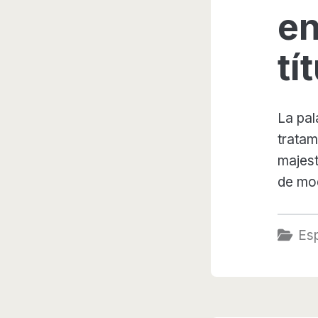
en
tí
La pal
tratam
majest
de mo
Es