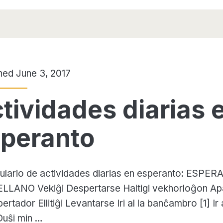
hed June 3, 2017
tividades diarias 
peranto
lario de actividades diarias en esperanto: ESPE
LLANO Vekiĝi Despertarse Haltigi vekhorloĝon Ap
ertador Ellitiĝi Levantarse Iri al la banĉambro [1] Ir 
uŝi min …