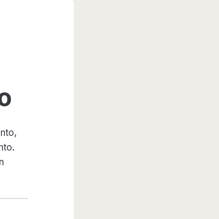
o
nto,
nto.
n