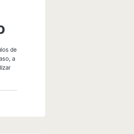
o
ulos de
aso, a
lizar