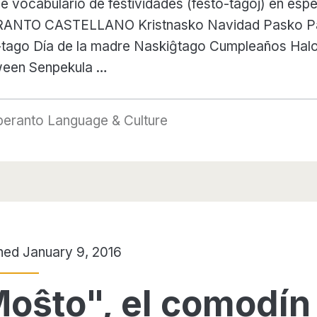
de vocabulario de festividades (festo-tagoj) en espe
ANTO CASTELLANO Kristnasko Navidad Pasko P
-tago Día de la madre Naskiĝtago Cumpleaños Hal
ween Senpekula …
peranto Language & Culture
hed January 9, 2016
oŝto", el comodín