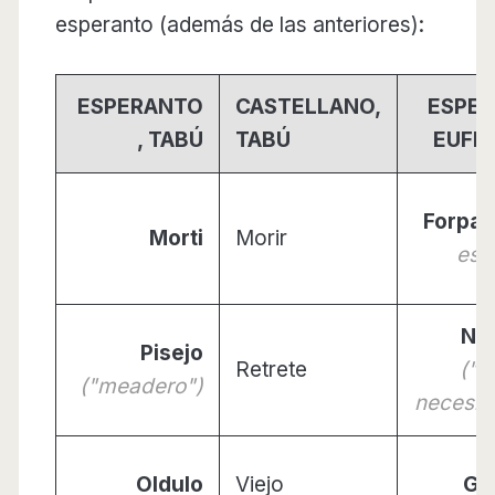
esperanto (además de las anteriores):
ESPERANTO
CASTELLANO,
ESPER
, TABÚ
TABÚ
EUFE
Forpas
Morti
Morir
es "
Ne
Pisejo
Retrete
("l
("meadero")
necesid
Oldulo
Viejo
Gr