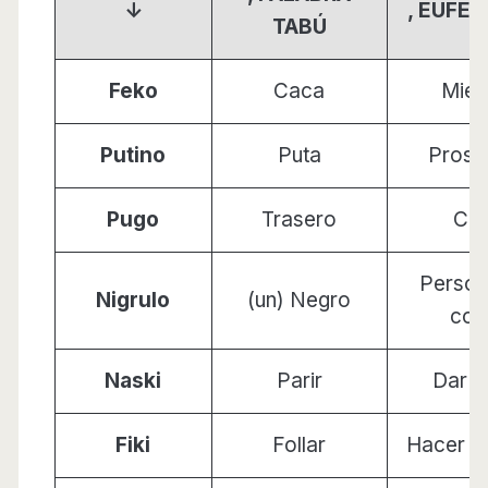
↓
, EUFE
TABÚ
Feko
Caca
Mier
Putino
Puta
Prosti
Pugo
Trasero
Cul
Person
Nigrulo
(un) Negro
col
Naski
Parir
Dar a
Fiki
Follar
Hacer e